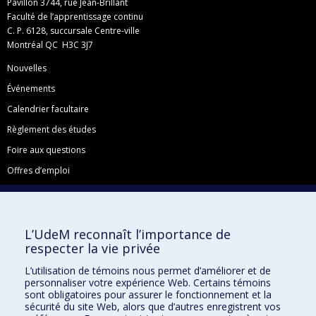
Pavillon 3744, rue Jean-Brillant
Faculté de l’apprentissage continu
C. P. 6128, succursale Centre-ville
Montréal QC H3C 3J7
Nouvelles
Événements
Calendrier facultaire
Règlement des études
Foire aux questions
Offres d’emploi
Facebook
Instagram
L’UdeM reconnaît l’importance de
LinkedIn
respecter la vie privée
YouTube
L’utilisation de témoins nous permet d’améliorer et de
Toutes nos présences sociales
personnaliser votre expérience Web. Certains témoins
sont obligatoires pour assurer le fonctionnement et la
École de français
sécurité du site Web, alors que d’autres enregistrent vos