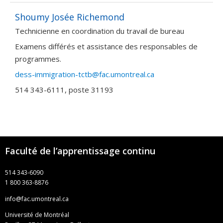
Shoumy Josée Richemond
Technicienne en coordination du travail de bureau
Examens différés et assistance des responsables de
programmes.
dess-immigration-tctb@fac.umontreal.ca
514 343-6111, poste 31193
Faculté de l’apprentissage continu
514 343-6090
1 800 363-8876
info@fac.umontreal.ca
Université de Montréal