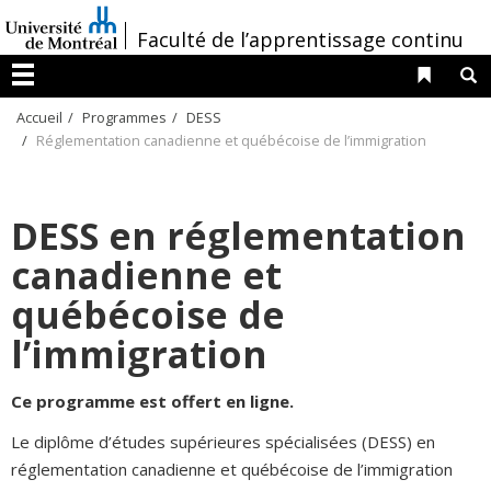
Passer
/
Faculté de l’apprentissage continu
au
contenu
Liens 
R
Menu
Accueil
Programmes
DESS
Réglementation canadienne et québécoise de l’immigration
DESS en réglementation
canadienne et
québécoise de
l’immigration
Ce programme est offert en ligne.
Le diplôme d’études supérieures spécialisées (DESS) en
réglementation canadienne et québécoise de l’immigration