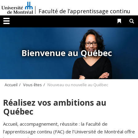
Passer
/
Faculté de l’apprentissage continu
au
contenu
Liens 
R
Menu
Bienvenue au Québec
Accueil
Vous êtes
Nouveau ou nouvelle au Québec
Réalisez vos ambitions au
Québec
Accueil, accompagnement, réussite : la Faculté de
l’apprentissage continu (FAC) de l’Université de Montréal offre