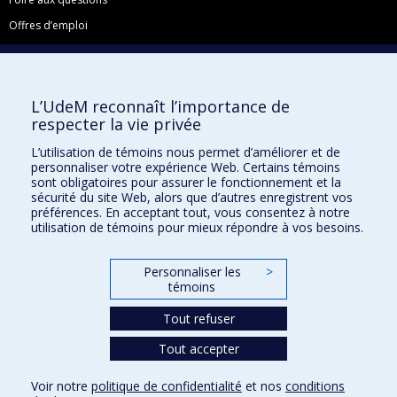
Offres d’emploi
Facebook
Instagram
L’UdeM reconnaît l’importance de
LinkedIn
respecter la vie privée
YouTube
L’utilisation de témoins nous permet d’améliorer et de
Toutes nos présences sociales
personnaliser votre expérience Web. Certains témoins
sont obligatoires pour assurer le fonctionnement et la
École de français
sécurité du site Web, alors que d’autres enregistrent vos
Centre de perfectionnement
préférences. En acceptant tout, vous consentez à notre
utilisation de témoins pour mieux répondre à vos besoins.
Personnaliser les
>
témoins
Abonnez-vous à notre infolettre
Tout refuser
Tout accepter
Confidentialité
Conditions d’utilisation
Voir notre
politique de confidentialité
et nos
conditions
Paramètres des témoins