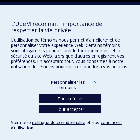
Facebook
Instagram
L’UdeM reconnaît l’importance de
LinkedIn
respecter la vie privée
YouTube
L’utilisation de témoins nous permet d’améliorer et de
Toutes nos présences sociales
personnaliser votre expérience Web. Certains témoins
sont obligatoires pour assurer le fonctionnement et la
École de français
sécurité du site Web, alors que d’autres enregistrent vos
préférences. En acceptant tout, vous consentez à notre
Centre de perfectionnement
utilisation de témoins pour mieux répondre à vos besoins.
Personnaliser les
>
témoins
Abonnez-vous à notre infolettre
Tout refuser
Tout accepter
Confidentialité
Conditions d’utilisation
Voir notre
politique de confidentialité
et nos
conditions
Paramètres des témoins
d’utilisation
.
Université de
Montréal