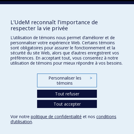
Facebook
Instagram
L’UdeM reconnaît l’importance de
LinkedIn
respecter la vie privée
YouTube
L’utilisation de témoins nous permet d’améliorer et de
Toutes nos présences sociales
personnaliser votre expérience Web. Certains témoins
sont obligatoires pour assurer le fonctionnement et la
École de français
sécurité du site Web, alors que d’autres enregistrent vos
Centre de perfectionnement
préférences. En acceptant tout, vous consentez à notre
utilisation de témoins pour mieux répondre à vos besoins.
Personnaliser les
>
témoins
Abonnez-vous à notre infolettre
Tout refuser
Tout accepter
Confidentialité
Conditions d’utilisation
Voir notre
politique de confidentialité
et nos
conditions
Paramètres des témoins
d’utilisation
.
Université de
Montréal