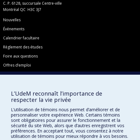
C. P. 6128, succursale Centre-ville
Montréal QC H3C 3J7
Nouvelles
Événements
Calendrier facultaire
Règlement des études
Foire aux questions
Offres d’emploi
Facebook
Instagram
L’UdeM reconnaît l’importance de
LinkedIn
respecter la vie privée
YouTube
L’utilisation de témoins nous permet d’améliorer et de
Toutes nos présences sociales
personnaliser votre expérience Web. Certains témoins
sont obligatoires pour assurer le fonctionnement et la
École de français
sécurité du site Web, alors que d’autres enregistrent vos
Centre de perfectionnement
préférences. En acceptant tout, vous consentez à notre
utilisation de témoins pour mieux répondre à vos besoins.