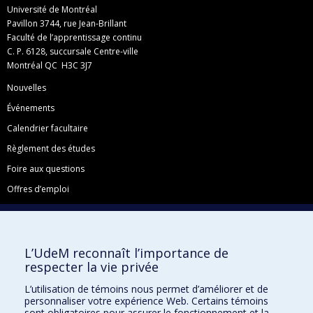
Université de Montréal
Pavillon 3744, rue Jean-Brillant
Faculté de l’apprentissage continu
C. P. 6128, succursale Centre-ville
Montréal QC H3C 3J7
Nouvelles
Événements
Calendrier facultaire
Règlement des études
Foire aux questions
Offres d’emploi
Facebook
Instagram
L’UdeM reconnaît l’importance de
LinkedIn
respecter la vie privée
YouTube
L’utilisation de témoins nous permet d’améliorer et de
Toutes nos présences sociales
personnaliser votre expérience Web. Certains témoins
sont obligatoires pour assurer le fonctionnement et la