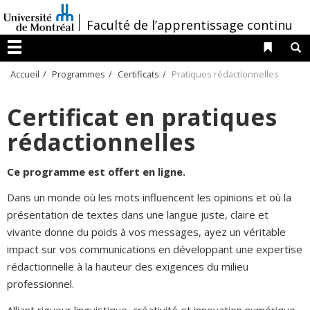
Passer
/
Faculté de l’apprentissage continu
au
contenu
Liens 
R
Menu
Accueil
Programmes
Certificats
Pratiques rédactionnelles
Certificat en pratiques
rédactionnelles
Ce programme est offert en ligne.
Dans un monde où les mots influencent les opinions et où la
présentation de textes dans une langue juste, claire et
vivante donne du poids à vos messages, ayez un véritable
impact sur vos communications en développant une expertise
rédactionnelle à la hauteur des exigences du milieu
professionnel.
Alliant rigueur linguistique, créativité et innovation numérique,