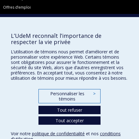
Offres d’emploi
Facebook
Instagram
L’UdeM reconnaît l’importance de
LinkedIn
respecter la vie privée
YouTube
L’utilisation de témoins nous permet d’améliorer et de
Toutes nos présences sociales
personnaliser votre expérience Web. Certains témoins
sont obligatoires pour assurer le fonctionnement et la
École de français
sécurité du site Web, alors que d’autres enregistrent vos
Centre de perfectionnement
préférences. En acceptant tout, vous consentez à notre
utilisation de témoins pour mieux répondre à vos besoins.
Personnaliser les
>
témoins
Abonnez-vous à notre infolettre
Tout refuser
Tout accepter
Confidentialité
Conditions d’utilisation
Voir notre
politique de confidentialité
et nos
conditions
Paramètres des témoins
d’utilisation
.