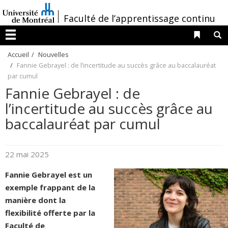
Passer
/
Faculté de l’apprentissage continu
au
contenu
Liens 
R
Menu
Accueil
Nouvelles
Fannie Gebrayel : de l’incertitude au succès grâce au baccalauréat
par cumul
Fannie Gebrayel : de
l’incertitude au succès grâce au
baccalauréat par cumul
22 mai 2025
Fannie Gebrayel est un
exemple frappant de la
manière dont la
flexibilité offerte par la
Faculté de