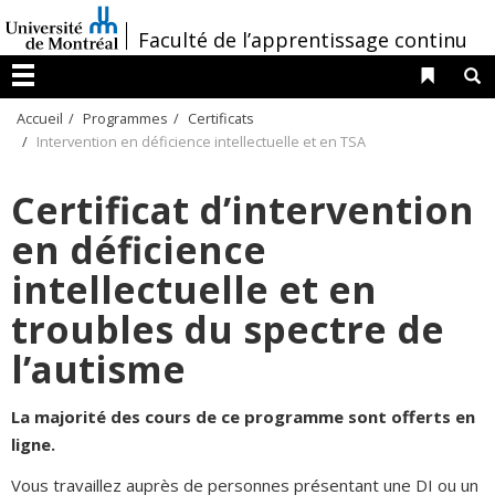
Passer
/
Faculté de l’apprentissage continu
au
contenu
Liens 
R
Menu
Accueil
Programmes
Certificats
Intervention en déficience intellectuelle et en TSA
Certificat d’intervention
en déficience
intellectuelle et en
troubles du spectre de
l’autisme
La majorité des cours de ce programme sont offerts en
ligne.
Vous travaillez auprès de personnes présentant une DI ou un