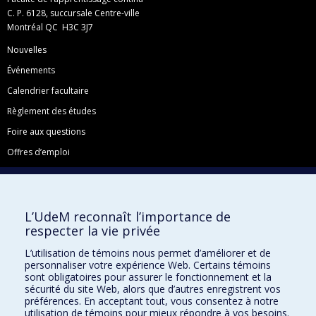
C. P. 6128, succursale Centre-ville
Montréal QC H3C 3J7
Nouvelles
Événements
Calendrier facultaire
Règlement des études
Foire aux questions
Offres d’emploi
Facebook
Instagram
L’UdeM reconnaît l’importance de
LinkedIn
respecter la vie privée
YouTube
L’utilisation de témoins nous permet d’améliorer et de
Toutes nos présences sociales
personnaliser votre expérience Web. Certains témoins
sont obligatoires pour assurer le fonctionnement et la
École de français
sécurité du site Web, alors que d’autres enregistrent vos
Centre de perfectionnement
préférences. En acceptant tout, vous consentez à notre
utilisation de témoins pour mieux répondre à vos besoins.