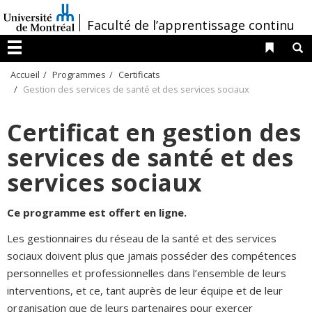
Passer
/
Faculté de l’apprentissage continu
au
contenu
Liens 
R
Menu
Accueil
Programmes
Certificats
Gestion des services de santé et des services sociaux
Certificat en gestion des
services de santé et des
services sociaux
Ce programme est offert en ligne.
Les gestionnaires du réseau de la santé et des services
sociaux doivent plus que jamais posséder des compétences
personnelles et professionnelles dans l’ensemble de leurs
interventions, et ce, tant auprès de leur équipe et de leur
organisation que de leurs partenaires pour exercer