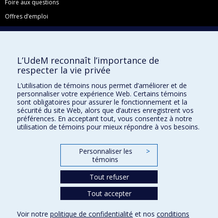
Foire aux questions
Offres d’emploi
Facebook
Instagram
L’UdeM reconnaît l’importance de
LinkedIn
respecter la vie privée
YouTube
L’utilisation de témoins nous permet d’améliorer et de
Toutes nos présences sociales
personnaliser votre expérience Web. Certains témoins
sont obligatoires pour assurer le fonctionnement et la
École de français
sécurité du site Web, alors que d’autres enregistrent vos
préférences. En acceptant tout, vous consentez à notre
Centre de perfectionnement
utilisation de témoins pour mieux répondre à vos besoins.
Personnaliser les
>
témoins
Abonnez-vous à notre infolettre
Tout refuser
Tout accepter
Confidentialité
Conditions d’utilisation
Voir notre
politique de confidentialité
et nos
conditions