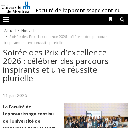
Passer
/
Faculté de l’apprentissage continu
au
contenu
Liens 
R
Menu
Accueil
Nouvelles
Soirée des Prix d’excellence 2026 : célébrer des parcours
inspirants et une réussite plurielle
Soirée des Prix d’excellence
2026 : célébrer des parcours
inspirants et une réussite
plurielle
11 juin 2026
La Faculté de
l’apprentissage continu
de l’Université de