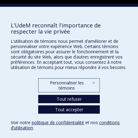
Facebook
Instagram
L’UdeM reconnaît l’importance de
LinkedIn
respecter la vie privée
YouTube
L’utilisation de témoins nous permet d’améliorer et de
Toutes nos présences sociales
personnaliser votre expérience Web. Certains témoins
sont obligatoires pour assurer le fonctionnement et la
École de français
sécurité du site Web, alors que d’autres enregistrent vos
Centre de perfectionnement
préférences. En acceptant tout, vous consentez à notre
utilisation de témoins pour mieux répondre à vos besoins.
Personnaliser les
>
témoins
Abonnez-vous à notre infolettre
Tout refuser
Tout accepter
Confidentialité
Conditions d’utilisation
Voir notre
politique de confidentialité
et nos
conditions
Paramètres des témoins
d’utilisation
.
Université de
Montréal