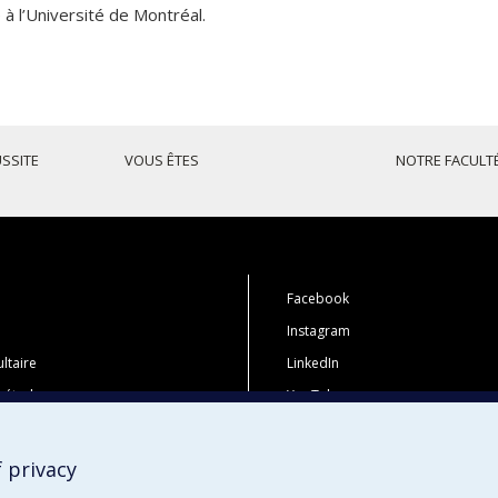
à l’Université de Montréal.
USSITE
VOUS ÊTES
NOTRE FACULT
Facebook
Instagram
ltaire
LinkedIn
 études
YouTube
tions
Toutes nos présences sociales
i
 privacy