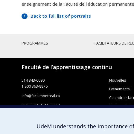
enseignement de la Faculté de l’éducation permanente 
Back to full list of portraits
PROGRAMMES
FACILITATEURS DE RÉ
Faculté de l’apprentissage continu
514 343-6090
Nouvelles
1 800 363-8876
Événements
info@fac.umontreal.ca
Calendrier facu
Université de Montréal
Règlement des
Pavillon 3744, rue Jean-Brillant
Foire aux ques
Faculté de l’apprentissage continu
C. P. 6128, succursale Centre-ville
Offres d’emplo
UdeM understands the importance of
Montréal QC H3C 3J7