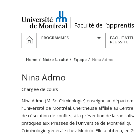
Passer
au
contenu
/
Faculté de l’apprenti
Navigation
HOME
PROGRAMMES
FACILITATE
principale
RÉUSSITE
Home
Notre faculté
Équipe
Nina Admo
Nina Admo
Chargée de cours
Nina Admo (M. Sc. Criminologie) enseigne au départemen
l’Université de Montréal. Chercheuse affiliée au Centr
de résolution de conflits, à la prévention de la radicalis
pratiques aux Presses de l’Université de Montréal qui 
Criminologie générale chez Modulo. Elle a obtenu, en 2