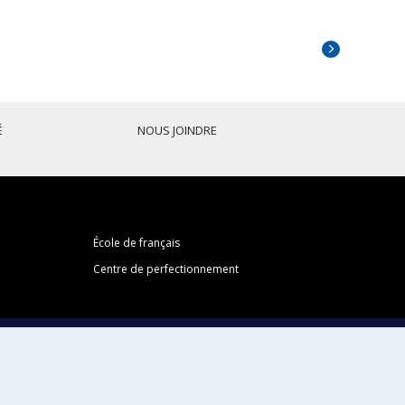
Next
portrait
É
NOUS JOINDRE
École de français
Centre de perfectionnement
Abonnez-vous à notre infolettre