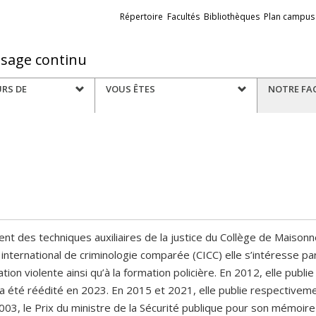
Liens
Répertoire
Facultés
Bibliothèques
Plan campus
externes
ssage continu
URS DE
VOUS ÊTES
NOTRE FA
t des techniques auxiliaires de la justice du Collège de Maisonn
e international de criminologie comparée (CICC) elle s’intéresse p
ation violente ainsi qu’à la formation policière. En 2012, elle publi
a été réédité en 2023. En 2015 et 2021, elle publie respectiveme
003, le Prix du ministre de la Sécurité publique pour son mémoire 