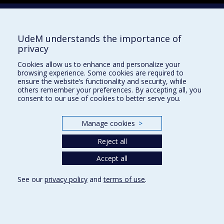
Facebook
Instagram
UdeM understands the importance of
LinkedIn
privacy
YouTube
Cookies allow us to enhance and personalize your
Toutes nos présences sociales
browsing experience. Some cookies are required to
ensure the website’s functionality and security, while
École de français
others remember your preferences. By accepting all, you
Centre de perfectionnement
consent to our use of cookies to better serve you.
Manage cookies
>
Reject all
Abonnez-vous à notre infolettre
Accept all
Privacy
See our
privacy policy
and
terms of use
.
Terms of use
Cookie Settings
Université de
Montréal