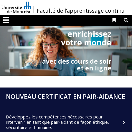
Passer
/
Faculté de l’apprentissage continu
au
contenu
Liens 
R
Menu
enrichissez
votre monde
avec des cours de soir
et en ligne
NOUVEAU CERTIFICAT EN PAIR-AIDANCE
Développez les compétences nécessaires pour
intervenir en tant que pair-aidant de façon éthique,
sécuritaire et humaine.