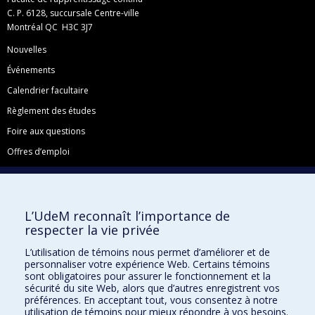
C. P. 6128, succursale Centre-ville
Montréal QC H3C 3J7
Nouvelles
Événements
Calendrier facultaire
Règlement des études
Foire aux questions
Offres d’emploi
Facebook
Instagram
L’UdeM reconnaît l’importance de
LinkedIn
respecter la vie privée
YouTube
L’utilisation de témoins nous permet d’améliorer et de
Toutes nos présences sociales
personnaliser votre expérience Web. Certains témoins
sont obligatoires pour assurer le fonctionnement et la
École de français
sécurité du site Web, alors que d’autres enregistrent vos
Centre de perfectionnement
préférences. En acceptant tout, vous consentez à notre
utilisation de témoins pour mieux répondre à vos besoins.