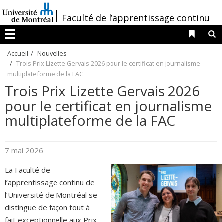
Passer
/
Faculté de l’apprentissage continu
au
contenu
Liens 
R
Menu
Accueil
Nouvelles
Trois Prix Lizette Gervais 2026 pour le certificat en journalisme
multiplateforme de la FAC
Trois Prix Lizette Gervais 2026
pour le certificat en journalisme
multiplateforme de la FAC
7 mai 2026
La Faculté de
l’apprentissage continu de
l’Université de Montréal se
distingue de façon tout à
fait exceptionnelle aux Prix