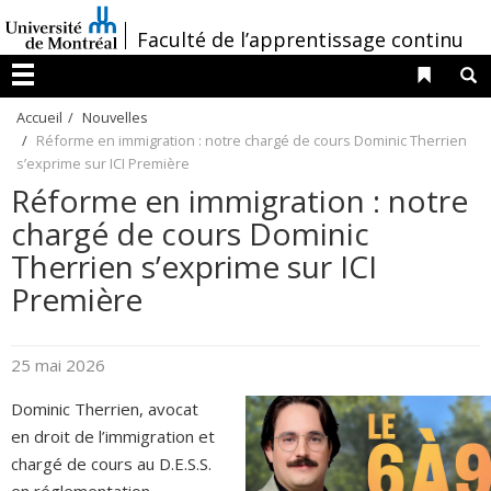
Passer
/
Faculté de l’apprentissage continu
au
contenu
Liens 
R
Menu
Accueil
Nouvelles
Réforme en immigration : notre chargé de cours Dominic Therrien
s’exprime sur ICI Première
Réforme en immigration : notre
chargé de cours Dominic
Therrien s’exprime sur ICI
Première
25 mai 2026
Dominic Therrien, avocat
en droit de l’immigration et
chargé de cours au D.E.S.S.