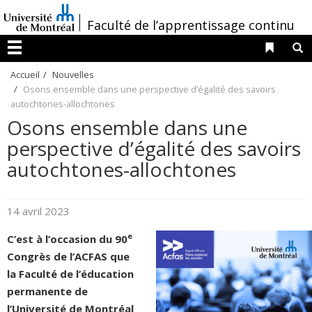
Passer
/
Faculté de l’apprentissage continu
au
contenu
Liens 
R
Menu
Accueil
Nouvelles
Osons ensemble dans une perspective d’égalité des savoirs
autochtones-allochtones
Osons ensemble dans une
perspective d’égalité des savoirs
autochtones-allochtones
14 avril 2023
e
C’est à l’occasion du 90
Congrès de l’ACFAS que
la Faculté de l’éducation
permanente de
l’Université de Montréal