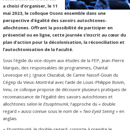
a choisi d’organiser, le 11
mai 2023, le colloque Osons ensemble dans une
perspective d’égalité des savoirs autochtones-
allochtones. Offrant la possibilité de participer en
présentiel ou en ligne, cette journée s’inscrit au cœur du
plan d’action pour la décolonisation, la réconciliation et
l’autochtonisation de la Faculté.
Sous l’égide du vice-doyen aux études de la FEP, Jean-Pierre
Marquis, des responsables de programmes, Chantal
Levesque et J. Ignace Olazabal, de Carine Nassif-Gouin du
Cégep du Vieux-Montréal avec l’aide de Louis-Philippe Boivin,
Innu, ce colloque propose de découvrir plusieurs pratiques de
reconnaissance de l’égalité des savoirs autochtones et
allochtones selon le
Etuaptmumk
, l’approche du « double
regard » aussi connue sous le nom de «
Two-Eyed Seeing
» en
anglais.
«
Etuaptmumk
, le double-regard, consiste à prendre le