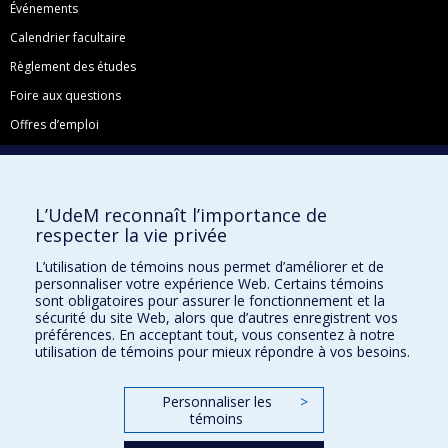
Événements
Calendrier facultaire
Règlement des études
Foire aux questions
Offres d’emploi
Facebook
Instagram
L’UdeM reconnaît l’importance de
LinkedIn
respecter la vie privée
YouTube
L’utilisation de témoins nous permet d’améliorer et de
Toutes nos présences sociales
personnaliser votre expérience Web. Certains témoins
sont obligatoires pour assurer le fonctionnement et la
École de français
sécurité du site Web, alors que d’autres enregistrent vos
Centre de perfectionnement
préférences. En acceptant tout, vous consentez à notre
utilisation de témoins pour mieux répondre à vos besoins.
Personnaliser les
>
témoins
Abonnez-vous à notre infolettre