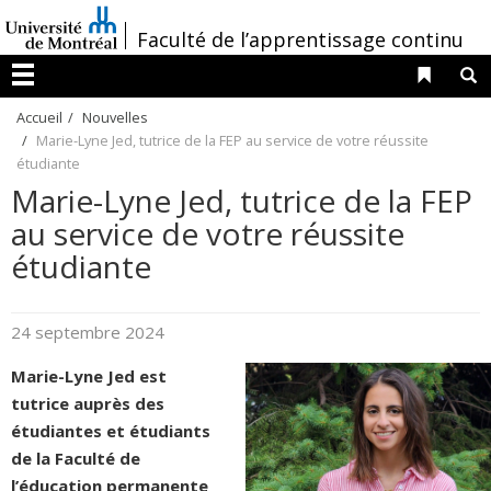
Passer
/
Faculté de l’apprentissage continu
au
contenu
Liens 
R
Menu
Accueil
Nouvelles
Marie-Lyne Jed, tutrice de la FEP au service de votre réussite
étudiante
Marie-Lyne Jed, tutrice de la FEP
au service de votre réussite
étudiante
24 septembre 2024
Marie-Lyne Jed est
tutrice auprès des
étudiantes et étudiants
de la Faculté de
l’éducation permanente