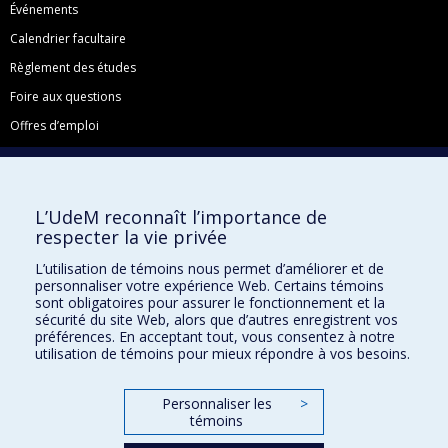
Événements
Calendrier facultaire
Règlement des études
Foire aux questions
Offres d’emploi
Facebook
Instagram
L’UdeM reconnaît l’importance de
LinkedIn
respecter la vie privée
YouTube
L’utilisation de témoins nous permet d’améliorer et de
Toutes nos présences sociales
personnaliser votre expérience Web. Certains témoins
sont obligatoires pour assurer le fonctionnement et la
École de français
sécurité du site Web, alors que d’autres enregistrent vos
Centre de perfectionnement
préférences. En acceptant tout, vous consentez à notre
utilisation de témoins pour mieux répondre à vos besoins.
Personnaliser les
>
témoins
Abonnez-vous à notre infolettre