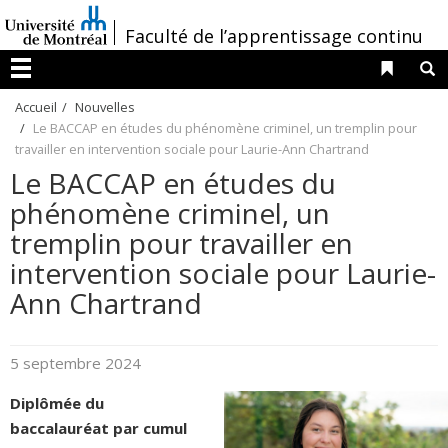
Passer
/
Faculté de l’apprentissage continu
au
contenu
Liens 
R
Menu
Accueil
Nouvelles
Le BACCAP en études du phénomène criminel, un tremplin pour
travailler en intervention sociale pour Laurie-Ann Chartrand
Le BACCAP en études du
phénomène criminel, un
tremplin pour travailler en
intervention sociale pour Laurie-
Ann Chartrand
5 septembre 2024
Diplômée du
baccalauréat par cumul