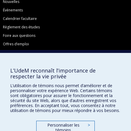
Nouvelles
Événements
Calendrier facultaire
Règlement des études
Foire aux questions
Offres d’emploi
Facebook
Instagram
L’UdeM reconnaît l’importance de
LinkedIn
respecter la vie privée
YouTube
L’utilisation de témoins nous permet d’améliorer et de
Toutes nos présences sociales
personnaliser votre expérience Web. Certains témoins
sont obligatoires pour assurer le fonctionnement et la
École de français
sécurité du site Web, alors que d’autres enregistrent vos
Centre de perfectionnement
préférences. En acceptant tout, vous consentez à notre
utilisation de témoins pour mieux répondre à vos besoins.
Personnaliser les
>
témoins
Abonnez-vous à notre infolettre