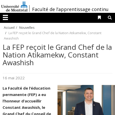
Passer
/
Faculté de l’apprentissage continu
au
contenu
Liens 
R
Menu
Accueil
Nouvelles
La FEP reçoit le Grand Chef de la Nation Atikamekw, Constant
Awashish
La FEP reçoit le Grand Chef de la
Nation Atikamekw, Constant
Awashish
16 mai 2022
La Faculté de l’éducation
permanente (FEP) a eu
l’honneur d’accueillir
Constant Awashish, le
Grand Chef du Conseil de