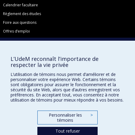
Calendrier facultaire
Règlement des études
Foire aux questions
Offres d’emploi
Facebook
Instagram
L’UdeM reconnaît l’importance de
LinkedIn
respecter la vie privée
YouTube
L’utilisation de témoins nous permet d’améliorer et de
Toutes nos présences sociales
personnaliser votre expérience Web. Certains témoins
sont obligatoires pour assurer le fonctionnement et la
École de français
sécurité du site Web, alors que d’autres enregistrent vos
Centre de perfectionnement
préférences. En acceptant tout, vous consentez à notre
utilisation de témoins pour mieux répondre à vos besoins.
Personnaliser les
>
témoins
Abonnez-vous à notre infolettre
Tout refuser