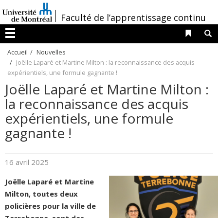
Passer
/
Faculté de l’apprentissage continu
au
contenu
Liens 
R
Menu
Accueil
Nouvelles
Joëlle Laparé et Martine Milton : la reconnaissance des acquis
expérientiels, une formule gagnante !
Joëlle Laparé et Martine Milton :
la reconnaissance des acquis
expérientiels, une formule
gagnante !
16 avril 2025
Joëlle Laparé et Martine
Milton, toutes deux
policières pour la ville de