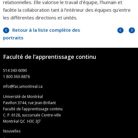
relationnelles. Elle valorise le travail d’équipe, l’humain et
facilite la collaboration tant à l’intérieur des équipes qu’entre
les différentes directions et unités.
Portra
Portr
Retour à la liste complète des
précé
suiva
portraits
Faculté de l’apprentissage continu
514 343-6090
1 800 363-8876
info@fac.umontreal.ca
Université de Montréal
Pavillon 3744, rue Jean-Brillant
Faculté de l’apprentissage continu
C. P. 6128, succursale Centre-ville
Montréal QC H3C 3J7
Nouvelles