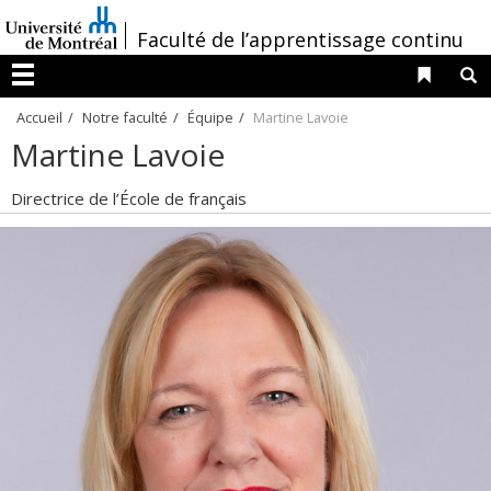
Passer
/
Faculté de l’apprentissage continu
au
contenu
Liens 
R
Menu
Accueil
Notre faculté
Équipe
Martine Lavoie
Martine Lavoie
Directrice de l’École de français