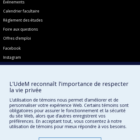
Événements
Calendrier facultaire
Règlement des études
Foire aux questions
Offres d’emploi
Facebook
Instagram
LinkedIn
YouTube
L’UdeM reconnaît l’importance de respecter
Toutes nos présences sociales
la vie privée
École de français
L’utilisation de témoins nous permet d’améliorer et de
Centre de perfectionnement
personnaliser votre expérience Web. Certains témoins sont
obligatoires pour assurer le fonctionnement et la sécurité
du site Web, alors que d’autres enregistrent vos
préférences. En acceptant tout, vous consentez à notre
utilisation de témoins pour mieux répondre à vos besoins.
Abonnez-vous à notre infolettre