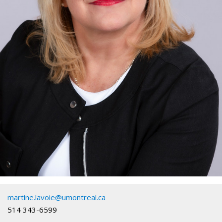
martine.lavoie@umontreal.ca
514 343-6599