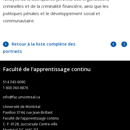
criminelles et de la criminalité financière, ainsi que les
politiques pénales et le développement social et
communautaire.
Portra
Portr
Retour à la liste complète des
précé
suiva
portraits
Faculté de l’apprentissage continu
514 343-6090
1 800 363-8876
info@fac.umontreal.ca
Université de Montréal
Pavillon 3744, rue Jean-Brillant
Faculté de l’apprentissage continu
C. P. 6128, succursale Centre-ville
Montréal QC H3C 3J7