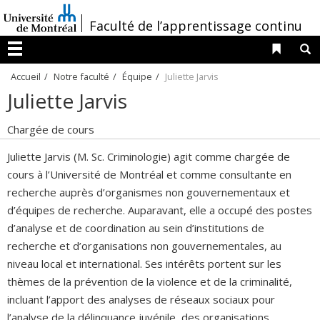
Passer
/
Faculté de l’apprentissage continu
au
contenu
Liens 
R
Menu
Accueil
Notre faculté
Équipe
Juliette Jarvis
Juliette Jarvis
Chargée de cours
Juliette Jarvis (M. Sc. Criminologie) agit comme chargée de
cours à l’Université de Montréal et comme consultante en
recherche auprès d’organismes non gouvernementaux et
d’équipes de recherche. Auparavant, elle a occupé des postes
d’analyse et de coordination au sein d’institutions de
recherche et d’organisations non gouvernementales, au
niveau local et international. Ses intérêts portent sur les
thèmes de la prévention de la violence et de la criminalité,
incluant l’apport des analyses de réseaux sociaux pour
l’analyse de la délinquance juvénile, des organisations