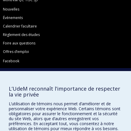
Nouvelles
Événements
Calendrier facultaire
Règlement des études
Foire aux questions
Offres d’emploi
Facebook
Instagram
LinkedIn
YouTube
L’UdeM reconnaît l’importance de respecter
la vie privée
Toutes nos présences sociales
L’utilisation de témoins nous permet d’améliorer et de
École de français
personnaliser votre expérience Web. Certains témoins sont
Centre de perfectionnement
obligatoires pour assurer le fonctionnement et la sécurité
du site Web, alors que d’autres enregistrent vos
préférences. En acceptant tout, vous consentez à notre
utilisation de témoins pour mieux répondre à vos besoins.