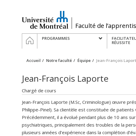
Passer
au
contenu
/
Faculté de l’apprenti
Navigation
ACCUEIL
PROGRAMMES
FACILITATE
principale
RÉUSSITE
Accueil
Notre faculté
Équipe
Jean-François Lapor
Jean-François Laporte
Chargé de cours
Jean-François Laporte (M.Sc, Criminologue) œuvre prése
Philippe-Pinel). Sa clientèle est constituée de patie
Précédemment, il a évolué pendant plus de 10 ans sur
psychiatriques, principalement des troubles de la per
plusieurs années d’expérience dans la complétion d’éva