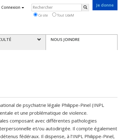
Je donne
Rechercher
Connexion
Rechercher
Ce site
Tout UdeM
CULTÉ
NOUS JOINDRE
tional de psychiatrie légale Philippe-Pinel (INPL
entale et une problématique de violence.
rales composant avec différentes pathologies
nterpersonnelle et/ou autodirigée. Il compte également
étenus fédéraux. Il dispense, à l’INPL Philippe-Pinel,