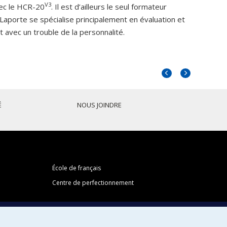
V3
vec le HCR-20
. Il est d’ailleurs le seul formateur
r Laporte se spécialise principalement en évaluation et
 avec un trouble de la personnalité.
Portrait
Portrait
précédent
suivant
É
NOUS JOINDRE
École de français
Centre de perfectionnement