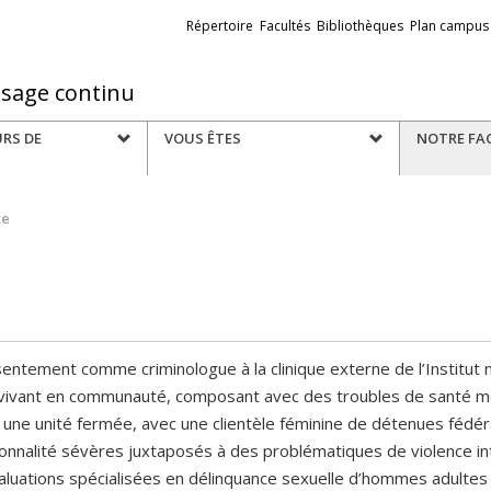
Liens
Répertoire
Facultés
Bibliothèques
Plan campus
externes
ssage continu
URS DE
VOUS ÊTES
NOTRE FA
te
ntement comme criminologue à la clinique externe de l’Institut na
nts vivant en communauté, composant avec des troubles de santé m
 une unité fermée, avec une clientèle féminine de détenues fédé
sonnalité sévères juxtaposés à des problématiques de violence i
luations spécialisées en délinquance sexuelle d’hommes adultes d