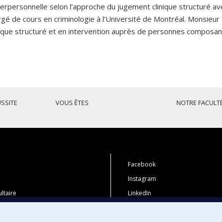
interpersonnelle selon l’approche du jugement clinique structuré a
hargé de cours en criminologie à l’Université de Montréal. Monsieu
nique structuré et en intervention auprès de personnes composant
USSITE
VOUS ÊTES
NOTRE FACULT
Facebook
Instagram
ltaire
LinkedIn
 études
YouTube
tions
Toutes nos présences sociales