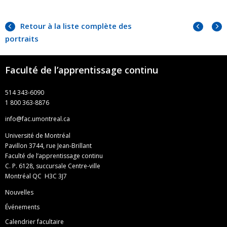
Portra
Portr
Retour à la liste complète des
précé
suiva
portraits
Faculté de l’apprentissage continu
514 343-6090
1 800 363-8876
info@fac.umontreal.ca
Université de Montréal
Pavillon 3744, rue Jean-Brillant
Faculté de l’apprentissage continu
C. P. 6128, succursale Centre-ville
Montréal QC H3C 3J7
Nouvelles
Événements
Calendrier facultaire