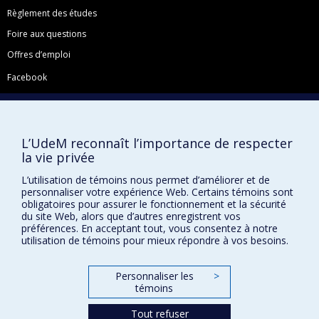
Règlement des études
Foire aux questions
Offres d’emploi
Facebook
Instagram
LinkedIn
YouTube
L’UdeM reconnaît l’importance de respecter
la vie privée
Toutes nos présences sociales
L’utilisation de témoins nous permet d’améliorer et de
École de français
personnaliser votre expérience Web. Certains témoins sont
obligatoires pour assurer le fonctionnement et la sécurité
Centre de perfectionnement
du site Web, alors que d’autres enregistrent vos
préférences. En acceptant tout, vous consentez à notre
utilisation de témoins pour mieux répondre à vos besoins.
Abonnez-vous à notre infolettre
Personnaliser les
>
témoins
Tout refuser
Confidentialité