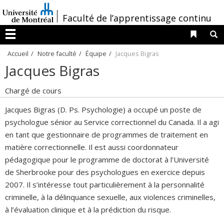
Passer
/
Faculté de l’apprentissage continu
au
contenu
Liens 
R
Menu
Accueil
Notre faculté
Équipe
Jacques Bigras
Jacques Bigras
Chargé de cours
Jacques Bigras (D. Ps. Psychologie) a occupé un poste de
psychologue sénior au Service correctionnel du Canada. Il a agi
en tant que gestionnaire de programmes de traitement en
matière correctionnelle. Il est aussi coordonnateur
pédagogique pour le programme de doctorat à l’Université
de Sherbrooke pour des psychologues en exercice depuis
2007. Il s’intéresse tout particulièrement à la personnalité
criminelle, à la délinquance sexuelle, aux violences criminelles,
à l’évaluation clinique et à la prédiction du risque.