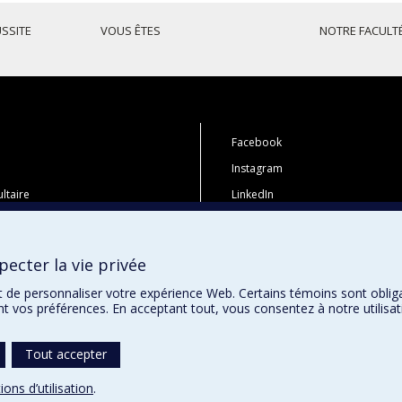
USSITE
VOUS ÊTES
NOTRE FACULT
Facebook
Instagram
ltaire
LinkedIn
 études
YouTube
tions
Toutes nos présences sociales
ecter la vie privée
i
t de personnaliser votre expérience Web. Certains témoins sont oblig
ent vos préférences. En acceptant tout, vous consentez à notre utili
Tout accepter
ions d’utilisation
.
témoins