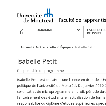
Passer
au
contenu
/
Faculté de l’apprenti
Navigation
ACCUEIL
PROGRAMMES
FACILITATE
principale
RÉUSSITE
Accueil
Notre faculté
Équipe
Isabelle Petit
Isabelle Petit
Responsable de programme
Isabelle Petit est titulaire d’une licence en droit de l’
politique de l’Université de Montréal. De janvier 2012
certificat et de microprogramme en droit, période dura
l’encadrement des étudiants en actualisation de formation
responsabilité du diplôme d’études supérieures spécia