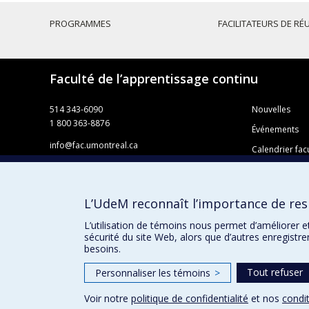
PROGRAMMES
FACILITATEURS DE RÉ
Faculté de l’apprentissage continu
514 343-6090
Nouvelles
1 800 363-8876
Événements
info@fac.umontreal.ca
Calendrier facu
Université de Montréal
Règlement des
Pavillon 3744, rue Jean-Brillant
Foire aux ques
Faculté de l’apprentissage continu
L’UdeM reconnaît l’importance de resp
C. P. 6128, succursale Centre-ville
Offres d’emplo
Montréal QC H3C 3J7
L’utilisation de témoins nous permet d’améliorer e
sécurité du site Web, alors que d’autres enregistr
besoins.
Tout refuser
Personnaliser les témoins
>
Voir notre
politique de confidentialité
et nos
condit
Confidentialité
Conditions d’utilisation
Paramètres des 