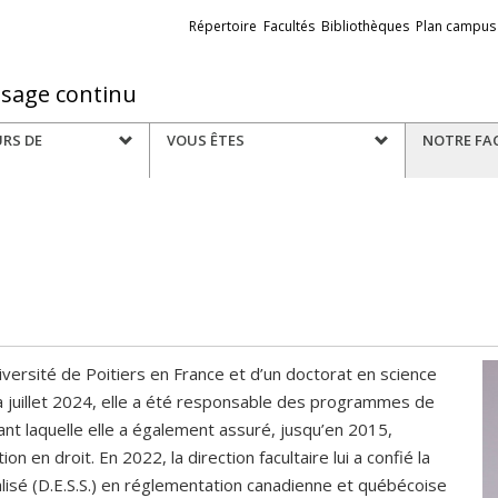
Liens
Répertoire
Facultés
Bibliothèques
Plan campus
externes
ssage continu
URS DE
VOUS ÊTES
NOTRE FA
Université de Poitiers en France et d’un doctorat en science
 à juillet 2024, elle a été responsable des programmes de
nt laquelle elle a également assuré, jusqu’en 2015,
 en droit. En 2022, la direction facultaire lui a confié la
lisé (D.E.S.S.) en réglementation canadienne et québécoise