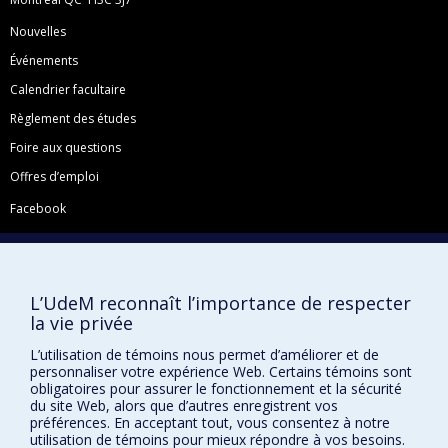
Nouvelles
Événements
Calendrier facultaire
Règlement des études
Foire aux questions
Offres d’emploi
Facebook
Instagram
LinkedIn
YouTube
L’UdeM reconnaît l’importance de respecter
la vie privée
Toutes nos présences sociales
L’utilisation de témoins nous permet d’améliorer et de
École de français
personnaliser votre expérience Web. Certains témoins sont
Centre de perfectionnement
obligatoires pour assurer le fonctionnement et la sécurité
du site Web, alors que d’autres enregistrent vos
préférences. En acceptant tout, vous consentez à notre
utilisation de témoins pour mieux répondre à vos besoins.