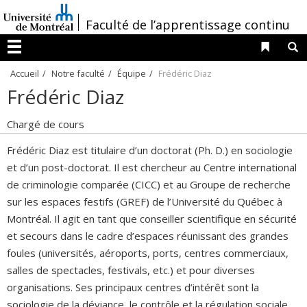
Passer
/
Faculté de l’apprentissage continu
au
contenu
Liens 
R
Menu
Accueil
Notre faculté
Équipe
Frédéric Diaz
Frédéric Diaz
Chargé de cours
Frédéric Diaz est titulaire d’un doctorat (Ph. D.) en sociologie
et d’un post-doctorat. Il est chercheur au Centre international
de criminologie comparée (CICC) et au Groupe de recherche
sur les espaces festifs (GREF) de l’Université du Québec à
Montréal. Il agit en tant que conseiller scientifique en sécurité
et secours dans le cadre d’espaces réunissant des grandes
foules (universités, aéroports, ports, centres commerciaux,
salles de spectacles, festivals, etc.) et pour diverses
organisations. Ses principaux centres d’intérêt sont la
sociologie de la déviance, le contrôle et la régulation sociale,