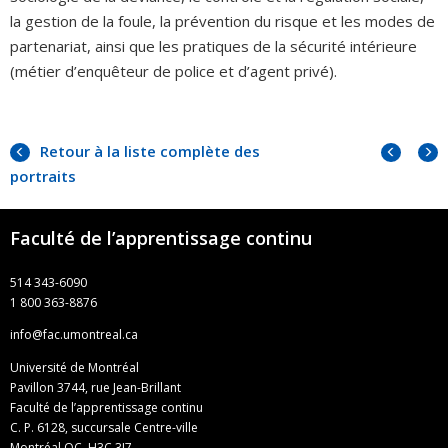
la gestion de la foule, la prévention du risque et les modes de
partenariat, ainsi que les pratiques de la sécurité intérieure
(métier d’enquêteur de police et d’agent privé).
Portra
Portr
Retour à la liste complète des
précé
suiva
portraits
Faculté de l’apprentissage continu
514 343-6090
1 800 363-8876
info@fac.umontreal.ca
Université de Montréal
Pavillon 3744, rue Jean-Brillant
Faculté de l’apprentissage continu
C. P. 6128, succursale Centre-ville
Montréal QC H3C 3J7