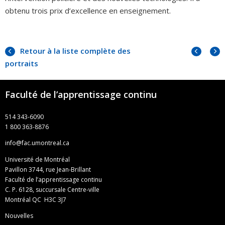
obtenu trois prix d’excellence en enseignement.
Portra
Portr
Retour à la liste complète des
précé
suiva
portraits
Faculté de l’apprentissage continu
514 343-6090
1 800 363-8876
info@fac.umontreal.ca
Université de Montréal
Pavillon 3744, rue Jean-Brillant
Faculté de l’apprentissage continu
C. P. 6128, succursale Centre-ville
Montréal QC H3C 3J7
Nouvelles