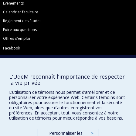
Événements
Calendrier facultaire
Règlement des études
Foire aux questions
Offres d’emploi
Facebook
Instagram
LinkedIn
YouTube
L’UdeM reconnaît l’importance de respecter
la vie privée
Toutes nos présences sociales
L’utilisation de témoins nous permet d’améliorer et de
École de français
personnaliser votre expérience Web. Certains témoins sont
Centre de perfectionnement
obligatoires pour assurer le fonctionnement et la sécurité
du site Web, alors que d’autres enregistrent vos
préférences. En acceptant tout, vous consentez à notre
utilisation de témoins pour mieux répondre à vos besoins.
Abonnez-vous à notre infolettre
Personnaliser les
>