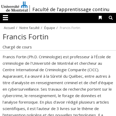
Passer
/
Faculté de l’apprentissage continu
au
contenu
Liens 
R
Menu
Accueil
Notre faculté
Équipe
Francis Fortin
Francis Fortin
Chargé de cours
Francis Fortin (Ph.D. Criminologie) est professeur à l'École de
criminologie de l'Université de Montréal et chercheur au
Centre International de Criminologie Comparée (CICC).
Auparavant, il a œuvré à la Sûreté du Québec, entre autres à
titre d’analyste en renseignement criminel et de chef d’équipe
en cybersurveillance. Ses travaux de recherche portent sur le
cybercrime, le renseignement, le forage de données et
l'analyse forensique. En plus d'avoir rédigé plusieurs articles
scientifiques, il est l'auteur de 3 livres sur le thème de
l’intervention policière et des nouvelles technologies. Il a