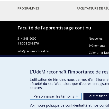
PROGRAMMES
FACILITATEURS DE RÉ
Faculté de l’apprentissage continu
514 343-6090
Nouvelles
1 800 363-8876
Événements
info@fac.umontreal.ca
Calendrier facu
Université de Montréal
Règlement des
Pavillon 3744, rue Jean-Brillant
Foire aux ques
Faculté de l’apprentissage continu
L’UdeM reconnaît l’importance de resp
C. P. 6128, succursale Centre-ville
Offres d’emplo
Montréal QC H3C 3J7
L’utilisation de témoins nous permet d’améliorer e
sécurité du site Web, alors que d’autres enregistr
besoins.
Tout refuser
Personnaliser les témoins
>
Voir notre
politique de confidentialité
et nos
condit
Confidentialité
Conditions d’utilisation
Paramètres des 