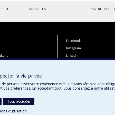
USSITE
VOUS ÊTES
NOTRE FACULT
Facebook
Instagram
ltaire
LinkedIn
 études
YouTube
tions
Toutes nos présences sociales
ecter la vie privée
i
t de personnaliser votre expérience Web. Certains témoins sont oblig
ent vos préférences. En acceptant tout, vous consentez à notre utili
Tout accepter
ions d’utilisation
.
témoins