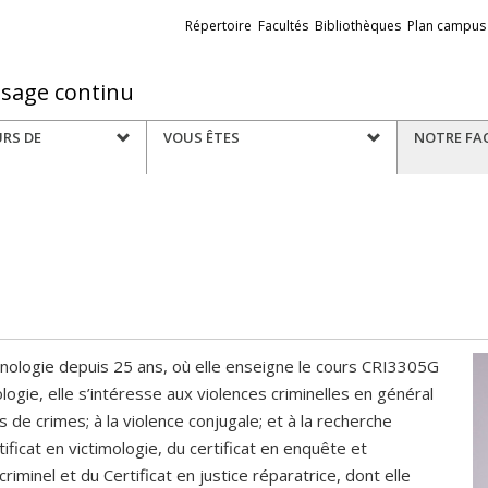
Liens
Répertoire
Facultés
Bibliothèques
Plan campus
externes
ssage continu
URS DE
VOUS ÊTES
NOTRE FA
inologie depuis 25 ans, où elle enseigne le cours CRI3305G
ologie, elle s’intéresse aux violences criminelles en général
s de crimes; à la violence conjugale; et à la recherche
ificat en victimologie, du certificat en enquête et
nel et du Certificat en justice réparatrice, dont elle