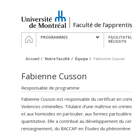
Passer
au
contenu
/
Faculté de l’apprenti
Navigation
ACCUEIL
PROGRAMMES
FACILITATE
principale
RÉUSSITE
Accueil
Notre faculté
Équipe
Fabienne Cusson
Fabienne Cusson
Responsable de programme
Fabienne Cusson est responsable du certificat en crim
Violences criminelles. Titulaire d’une maîtrise en crimin
et aux homicides en particulier; aux formes particulière
quantitative. Elle a contribué au développement du cert
renseignement, du BACCAP en Études du phénomène crimi