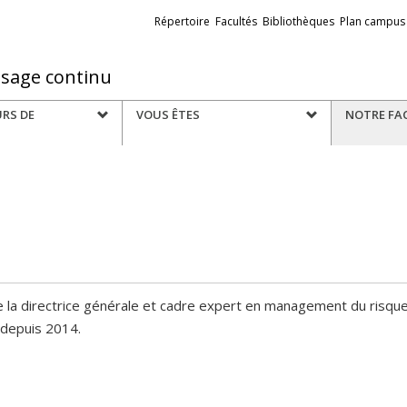
Liens
Répertoire
Facultés
Bibliothèques
Plan campus
externes
ssage continu
URS DE
VOUS ÊTES
NOTRE FA
 la directrice générale et cadre expert en management du risque à
e depuis 2014.