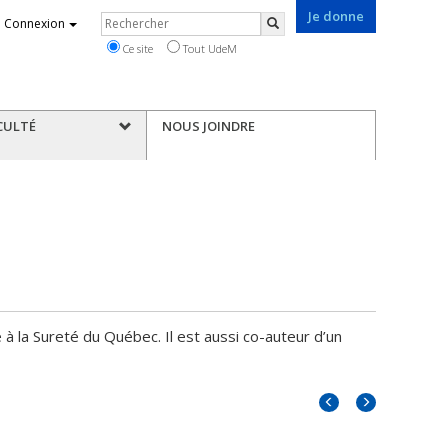
Je donne
Rechercher
Connexion
Rechercher
Ce site
Tout UdeM
CULTÉ
NOUS JOINDRE
 la Sureté du Québec. Il est aussi co-auteur d’un
Portrait
Portrait
précédent
suivant