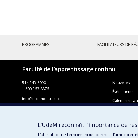
PROGRAMMES
FACILITATEURS DE RÉ
Faculté de l’apprentissage continu
514 343-6090
Nouvelles
1 800 363-8876
Événements
info@fac.umontreal.ca
Calendrier facu
Université de Montréal
Règlement des
Pavillon 3744, rue Jean-Brillant
Foire aux ques
Faculté de l’apprentissage continu
L’UdeM reconnaît l’importance de resp
C. P. 6128, succursale Centre-ville
Offres d’emplo
Montréal QC H3C 3J7
L’utilisation de témoins nous permet d’améliorer e