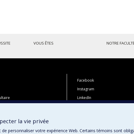
USSITE
VOUS ÊTES
NOTRE FACULT
Facebook
Instagram
ltaire
LinkedIn
 études
YouTube
tions
Toutes nos présences sociales
ecter la vie privée
i
t de personnaliser votre expérience Web. Certains témoins sont oblig