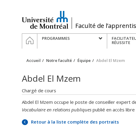
Passer
au
contenu
/
Faculté de l’apprenti
Navigation
ACCUEIL
PROGRAMMES
FACILITATE
principale
RÉUSSITE
Accueil
Notre faculté
Équipe
Abdel El Mzem
Abdel El Mzem
Chargé de cours
Abdel El Mzem occupe le poste de conseiller expert de
Vocabulaire en relations publiques
publié en accès libr
Retour à la liste complète des portraits