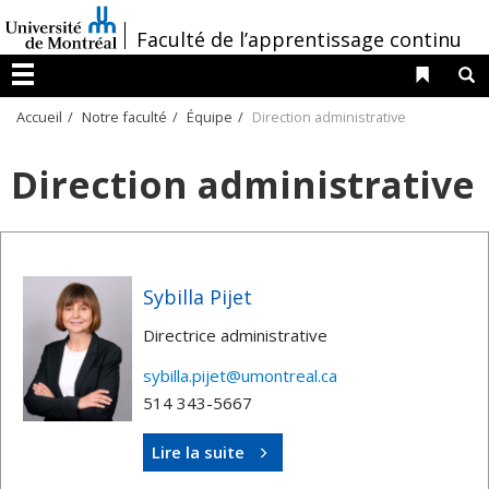
Passer
/
Faculté de l’apprentissage continu
au
contenu
Liens 
R
Menu
Accueil
Notre faculté
Équipe
Direction administrative
Direction administrative
Sybilla Pijet
Directrice administrative
sybilla.pijet@umontreal.ca
514 343-5667
Lire la suite