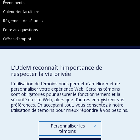
Événements
Calendrier facultaire
Règlement des études
Foire aux questions
Offres d’emploi
Facebook
Instagram
L’UdeM reconnaît l’importance de
LinkedIn
respecter la vie privée
YouTube
L’utilisation de témoins nous permet d’améliorer et de
Toutes nos présences sociales
personnaliser votre expérience Web. Certains témoins
sont obligatoires pour assurer le fonctionnement et la
École de français
sécurité du site Web, alors que d’autres enregistrent vos
Centre de perfectionnement
préférences. En acceptant tout, vous consentez à notre
utilisation de témoins pour mieux répondre à vos besoins.
Personnaliser les
>
témoins
Abonnez-vous à notre infolettre