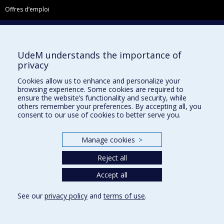
Offres d’emploi
Facebook
Instagram
UdeM understands the importance of
LinkedIn
privacy
YouTube
Cookies allow us to enhance and personalize your
Toutes nos présences sociales
browsing experience. Some cookies are required to
ensure the website’s functionality and security, while
École de français
others remember your preferences. By accepting all, you
Centre de perfectionnement
consent to our use of cookies to better serve you.
Manage cookies
>
Reject all
Abonnez-vous à notre infolettre
Accept all
Privacy
See our
privacy policy
and
terms of use
.
Terms of use
Cookie Settings