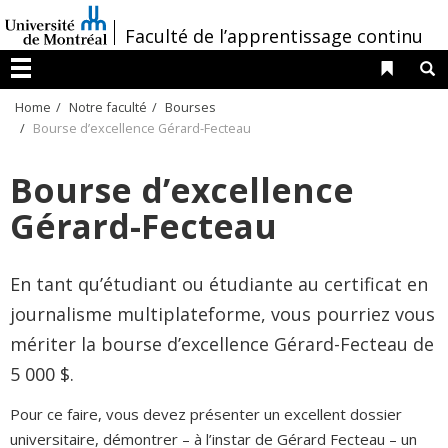
Passer
/
Faculté de l’apprentissage continu
au
contenu
Liens 
R
Menu
Home
Notre faculté
Bourses
Bourse d’excellence Gérard-Fecteau
Bourse d’excellence
Gérard-Fecteau
En tant qu’étudiant ou étudiante au certificat en
journalisme multiplateforme, vous pourriez vous
mériter la bourse d’excellence Gérard-Fecteau de
5 000 $.
Pour ce faire, vous devez présenter un excellent dossier
universitaire, démontrer – à l’instar de Gérard Fecteau – un