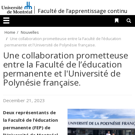
Passer
/
Faculté de l’apprentissage continu
au
contenu
Liens 
R
Menu
Home
Nouvelles
Une collaboration prometteuse entre la Faculté de l’éducation
permanente et l'Université de Polynésie française.
Une collaboration prometteuse
entre la Faculté de l’éducation
permanente et l'Université de
Polynésie française.
December 21, 2023
Deux représentants de
la Faculté de l’éducation
permanente (FEP) de