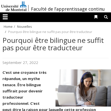
Passer
/
Faculté de l’apprentissage continu
au
contenu
Liens 
R
Menu
Home
Nouvelles
Pourquoi être bilingue ne suffit pas pour être traducteur
Pourquoi être bilingue ne suffit
pas pour être traducteur
September 27, 2022
C’est une croyance très
répandue, un mythe
tenace. Être bilingue
suffirait pour devenir
traducteur
professionnel. C’est
peut-être la raison pour laquelle cette profession