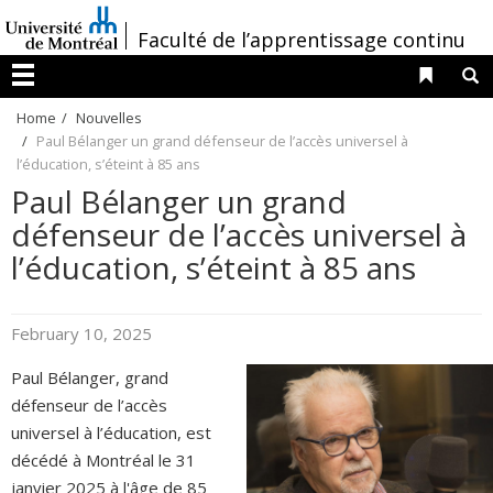
Passer
/
Faculté de l’apprentissage continu
au
contenu
Liens 
R
Menu
Home
Nouvelles
Paul Bélanger un grand défenseur de l’accès universel à
l’éducation, s’éteint à 85 ans
Paul Bélanger un grand
défenseur de l’accès universel à
l’éducation, s’éteint à 85 ans
February 10, 2025
Paul Bélanger, grand
défenseur de l’accès
universel à l’éducation, est
décédé à Montréal le 31
janvier 2025 à l'âge de 85