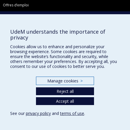
Offres d’emploi
Facebook
Instagram
UdeM understands the importance of
LinkedIn
privacy
YouTube
Cookies allow us to enhance and personalize your
Toutes nos présences sociales
browsing experience. Some cookies are required to
ensure the website’s functionality and security, while
École de français
others remember your preferences. By accepting all, you
Centre de perfectionnement
consent to our use of cookies to better serve you.
Manage cookies
>
Reject all
Abonnez-vous à notre infolettre
Accept all
Privacy
See our
privacy policy
and
terms of use
.
Terms of use
Cookie Settings