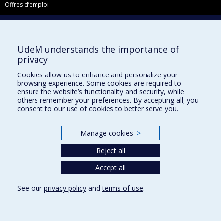
Offres d’emploi
Facebook
Instagram
UdeM understands the importance of
LinkedIn
privacy
YouTube
Cookies allow us to enhance and personalize your
Toutes nos présences sociales
browsing experience. Some cookies are required to
ensure the website’s functionality and security, while
École de français
others remember your preferences. By accepting all, you
Centre de perfectionnement
consent to our use of cookies to better serve you.
Manage cookies
>
Reject all
Abonnez-vous à notre infolettre
Accept all
Privacy
See our
privacy policy
and
terms of use
.
Terms of use
Cookie Settings
Université de