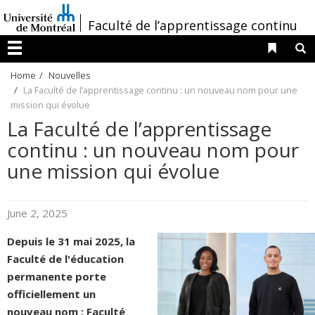
Passer
/
Faculté de l’apprentissage continu
au
contenu
Liens 
R
Menu
Home
Nouvelles
La Faculté de l’apprentissage continu : un nouveau nom pour une
mission qui évolue
La Faculté de l’apprentissage
continu : un nouveau nom pour
une mission qui évolue
June 2, 2025
Depuis le 31 mai 2025, la
Faculté de l'éducation
permanente porte
officiellement un
nouveau nom : Faculté