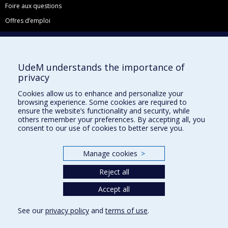
Foire aux questions
Offres d’emploi
Facebook
Instagram
UdeM understands the importance of
LinkedIn
privacy
YouTube
Cookies allow us to enhance and personalize your
Toutes nos présences sociales
browsing experience. Some cookies are required to
ensure the website’s functionality and security, while
École de français
others remember your preferences. By accepting all, you
Centre de perfectionnement
consent to our use of cookies to better serve you.
Manage cookies
>
Reject all
Abonnez-vous à notre infolettre
Accept all
Privacy
See our
privacy policy
and
terms of use
.
Terms of use