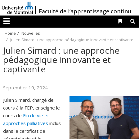
Passer
/
Faculté de l’apprentissage continu
au
contenu
Liens 
R
Menu
Home
Nouvelles
Julien Simard : une approche pédagogique innovante et captivante
Julien Simard : une approche
pédagogique innovante et
captivante
September 19, 2024
Julien Simard, chargé de
cours à la FEP, enseigne le
cours de
Fin de vie et
approches palliatives
inclus
dans le certificat de
gérontologie et le