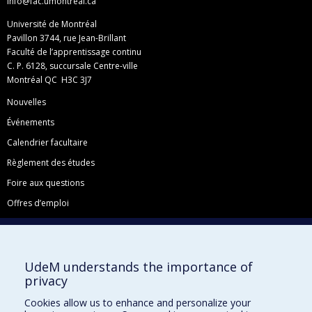
info@fac.umontreal.ca
Université de Montréal
Pavillon 3744, rue Jean-Brillant
Faculté de l’apprentissage continu
C. P. 6128, succursale Centre-ville
Montréal QC H3C 3J7
Nouvelles
Événements
Calendrier facultaire
Règlement des études
Foire aux questions
Offres d’emploi
Facebook
Instagram
UdeM understands the importance of
LinkedIn
privacy
YouTube
Cookies allow us to enhance and personalize your
Toutes nos présences sociales