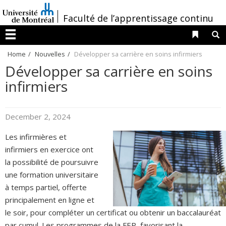
Passer
/
Faculté de l’apprentissage continu
au
contenu
Liens 
R
Menu
Home
Nouvelles
Développer sa carrière en soins infirmiers
Développer sa carrière en soins
infirmiers
December 2, 2024
Les infirmières et
infirmiers en exercice ont
la possibilité de poursuivre
une formation universitaire
à temps partiel, offerte
principalement en ligne et
le soir, pour compléter un certificat ou obtenir un baccalauréat
par cumul. Les programmes de la FEP, favorisant la