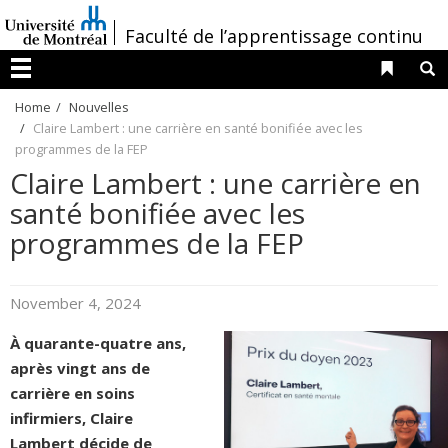
Passer
/
Faculté de l’apprentissage continu
au
contenu
Liens 
R
Menu
Home
Nouvelles
Claire Lambert : une carrière en santé bonifiée avec les
programmes de la FEP
Claire Lambert : une carrière en
santé bonifiée avec les
programmes de la FEP
November 4, 2024
À quarante-quatre ans,
après vingt ans de
carrière en soins
infirmiers, Claire
Lambert décide de